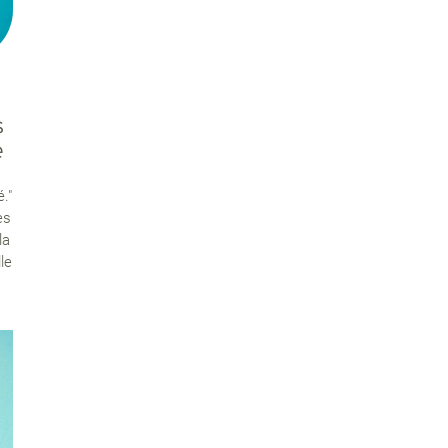
s
e
."
es
la
le