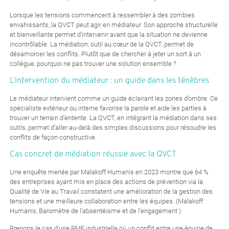
Lorsque les tensions commencent à ressembler à des zombies
envahissants, la QVCT peut agir en médiateur. Son approche structurelle
et bienveillante permet d’intervenir avant que la situation ne devienne
incontrôlable. La médiation, outil au cœur de la QVCT, permet de
désamorcer les conflits. Plutôt que de chercher à jeter un sort à un
collègue, pourquoi ne pas trouver une solution ensemble ?
L’intervention du médiateur : un guide dans les ténèbres
Le médiateur intervient comme un guide éclairant les zones d’ombre. Ce
spécialiste extérieur ou interne favorise la parole et aide les parties à
trouver un terrain d’entente. La QVCT, en intégrant la médiation dans ses
outils, permet d’aller au-delà des simples discussions pour résoudre les
conflits de façon constructive.
Cas concret de médiation réussie avec la QVCT
Une enquête menée par Malakoff Humanis en 2023 montre que 64 %
des entreprises ayant mis en place des actions de prévention via la
Qualité de Vie au Travail constatent une amélioration de la gestion des
tensions et une meilleure collaboration entre les équipes. (Malakoff
Humanis, Baromètre de l’absentéisme et de l’engagement ).
Prenons le cas d’une PME industrielle où un conflit entre une équipe de