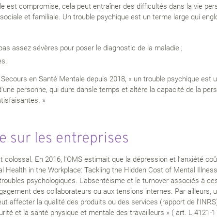
lle est compromise, cela peut entraîner des difficultés dans la vie pe
, sociale et familiale. Un trouble psychique est un terme large qui engl
s assez sévères pour poser le diagnostic de la maladie ;
es.
Secours en Santé Mentale depuis 2018, « un trouble psychique est un
une personne, qui dure dansle temps et altère la capacité de la person
atisfaisantes. »
e sur les entreprises
 colossal. En 2016, l’OMS estimait que la dépression et l’anxiété coû
al Health in the Workplace: Tackling the Hidden Cost of Mental Illne
s troubles psychologiques. L’absentéisme et le turnover associés à c
gagement des collaborateurs ou aux tensions internes. Par ailleurs, u
 affecter la qualité des produits ou des services (rapport de l’INRS)
é et la santé physique et mentale des travailleurs » ( art. L.4121-1 )